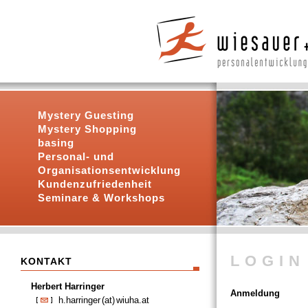
Mystery Guesting
Mystery Shopping
basing
Personal- und
Organisationsentwicklung
Kundenzufriedenheit
Seminare & Workshops
LOGIN
KONTAKT
Herbert Harringer
Anmeldung
h.harringer
(at)
wiuha.at